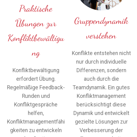
Praktische
Gruppendynamik
Übungen zur
verstehen
Konfliktbewältigu
ng
Konflikte entstehen nicht
nur durch individuelle
Konfliktbewältigung
Differenzen, sondern
erfordert Übung.
auch durch die
Regelmäßige Feedback-
Teamdynamik. Ein gutes
Runden und
Konfliktmanagement
Konfliktgespräche
berücksichtigt diese
helfen,
Dynamik und entwickelt
Konfliktmanagementfähi
gezielte Lösungen zur
gkeiten zu entwickeln
Verbesserung der