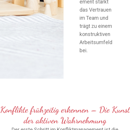
ement stärkt
das Vertrauen
im Team und
trägt zu einem
konstruktiven
Arbeitsumfeld
bei.
Konflikte frühzeitig erkennen – Die Kunst
der aktiven Wahrnehmung
Der erste Schritt im Konfliktmanagement ist die