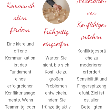
Moderation
Kommunik
von
ation
Konfliktges
fördern
Frühzeitig
prächen
eingreifen
Eine klare und
offene
Konfliktgesprä
Kommunikation
Warten Sie
che zu
ist das
nicht, bis sich
moderieren,
Fundament
Konflikte zu
erfordert
eines
großen
Sensibilität und
erfolgreichen
Problemen
Fingerspitzeng
Konfliktmanage
entwickeln.
efühl. Ziel ist
ments. Wenn
Indem Sie
es, allen
Teammitglieder
frühzeitig aktiv
Beteiligten