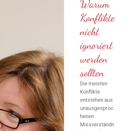
Warum
Konflikte
nicht
ignoriert
werden
sollten
Die meisten
Konflikte
entstehen aus
unausgesproc
henen
Missverständn